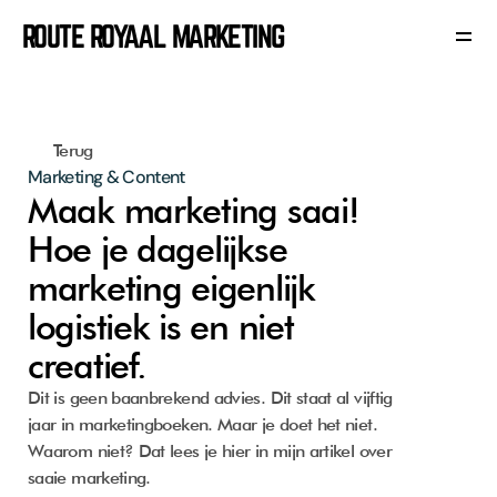
ROUTE ROYAAL MARKETING
Terug
Marketing & Content
Portfolio
Maak marketing saai! 
Blog
Contact
Hoe je dagelijkse 
marketing eigenlijk 
logistiek is en niet 
creatief.
Dit is geen baanbrekend advies. Dit staat al vijftig 
jaar in marketingboeken. Maar je doet het niet. 
Waarom niet? Dat lees je hier in mijn artikel over 
saaie marketing.